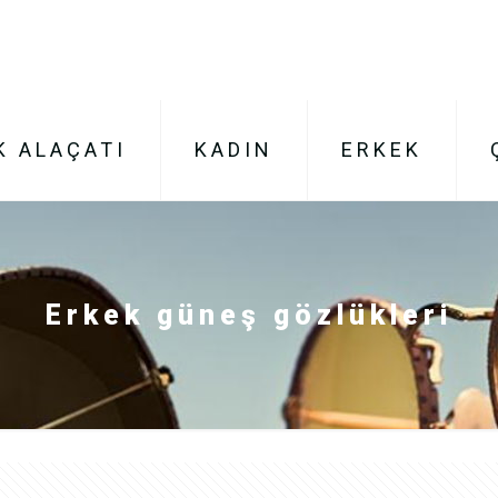
K ALAÇATI
KADIN
ERKEK
Erkek güneş gözlükleri