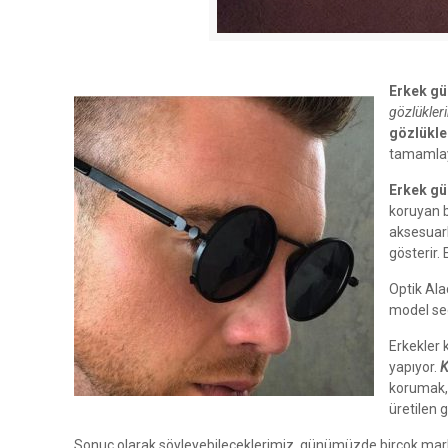
Erkek gü
gözlükler
gözlükle
tamamlayı
Erkek gü
koruyan 
aksesuarl
gösterir.
Optik Ala
model seci
Erkekler 
yapıyor.
K
korumak, 
üretilen 
Sonuç olarak söyleyebileceklerimiz, günümüzde birçok mark