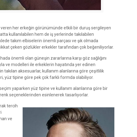
eren her erkeğin görünümünde etkili bir duruş sergileyen
tta kullanılabilen hem de iş yerlerinde takılabilen
iklede takım elbiselerin önemli parçası ve şık olmada
 dikkat çeken gözlükler erkekler tarafından çok beğeniliyorlar.
ada önemli olan güneşin zararlarına karşı göz sağlığını
ıyla ve modelleri ile erkeklerin hayatında yer edinen
 takılan aksesuarlar, kullanım alanlarına göre çeşitlilik
ri, yüz tipine göre pek çok farklı formda olabiliyor.
 seçim yaparken yüz tipine ve kullanım alanlarına göre bir
li renk seçeneklerinden esinlenerek tasarlıyorlar.
rak tercih
i
anan ve
e