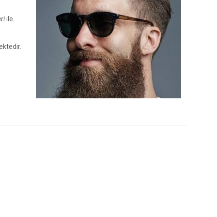
ri
ile
ektedir.