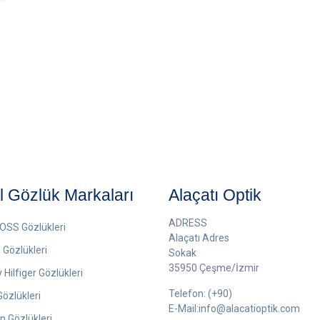
 Gözlük Markaları
Alaçatı Optik
ADRESS
OSS Gözlükleri
Alaçatı Adres
Gözlükleri
Sokak
35950 Çeşme/İzmir
ilfiger Gözlükleri
Telefon: (+90)
özlükleri
E-Mail:
info@alacatioptik.com
n Gözlükleri